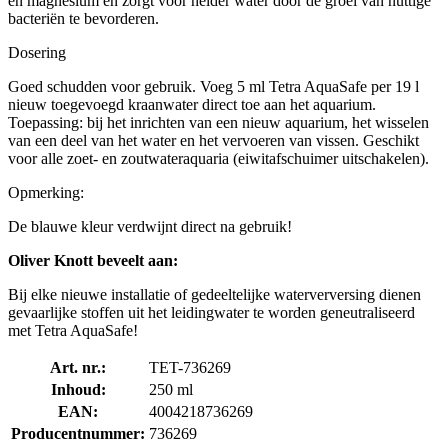
en magnesium en zorgt voor helder water door de groei van nuttige
bacteriën te bevorderen.
Dosering
Goed schudden voor gebruik. Voeg 5 ml Tetra AquaSafe per 19 l
nieuw toegevoegd kraanwater direct toe aan het aquarium.
Toepassing: bij het inrichten van een nieuw aquarium, het wisselen
van een deel van het water en het vervoeren van vissen. Geschikt
voor alle zoet- en zoutwateraquaria (eiwitafschuimer uitschakelen).
Opmerking:
De blauwe kleur verdwijnt direct na gebruik!
Oliver Knott beveelt aan:
Bij elke nieuwe installatie of gedeeltelijke waterverversing dienen
gevaarlijke stoffen uit het leidingwater te worden geneutraliseerd
met Tetra AquaSafe!
Art. nr.:
TET-736269
Inhoud:
250 ml
EAN:
4004218736269
Producentnummer:
736269