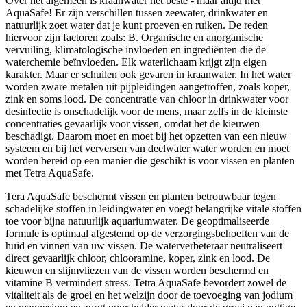
Over het algemeen is kraanwater het beste - maar altijd met
AquaSafe! Er zijn verschillen tussen zeewater, drinkwater en
natuurlijk zoet water dat je kunt proeven en ruiken. De reden
hiervoor zijn factoren zoals: B. Organische en anorganische
vervuiling, klimatologische invloeden en ingrediënten die de
waterchemie beïnvloeden. Elk waterlichaam krijgt zijn eigen
karakter. Maar er schuilen ook gevaren in kraanwater. In het water
worden zware metalen uit pijpleidingen aangetroffen, zoals koper,
zink en soms lood. De concentratie van chloor in drinkwater voor
desinfectie is onschadelijk voor de mens, maar zelfs in de kleinste
concentraties gevaarlijk voor vissen, omdat het de kieuwen
beschadigt. Daarom moet en moet bij het opzetten van een nieuw
systeem en bij het verversen van deelwater water worden en moet
worden bereid op een manier die geschikt is voor vissen en planten
met Tetra AquaSafe.
Tera AquaSafe beschermt vissen en planten betrouwbaar tegen
schadelijke stoffen in leidingwater en voegt belangrijke vitale stoffen
toe voor bijna natuurlijk aquariumwater. De geoptimaliseerde
formule is optimaal afgestemd op de verzorgingsbehoeften van de
huid en vinnen van uw vissen. De waterverbeteraar neutraliseert
direct gevaarlijk chloor, chlooramine, koper, zink en lood. De
kieuwen en slijmvliezen van de vissen worden beschermd en
vitamine B vermindert stress. Tetra AquaSafe bevordert zowel de
vitaliteit als de groei en het welzijn door de toevoeging van jodium