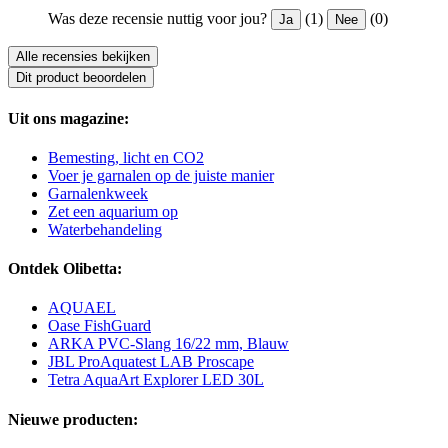
Was deze recensie nuttig voor jou?
(1)
(0)
Ja
Nee
Alle recensies bekijken
Dit product beoordelen
Uit ons magazine:
Bemesting, licht en CO2
Voer je garnalen op de juiste manier
Garnalenkweek
Zet een aquarium op
Waterbehandeling
Ontdek Olibetta:
AQUAEL
Oase FishGuard
ARKA PVC-Slang 16/22 mm, Blauw
JBL ProAquatest LAB Proscape
Tetra AquaArt Explorer LED 30L
Nieuwe producten: