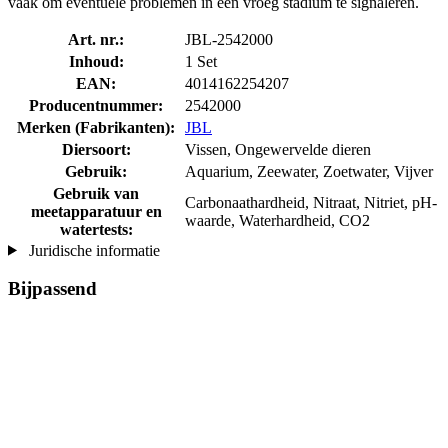
vaak om eventuele problemen in een vroeg stadium te signaleren.
Art. nr.:
JBL-2542000
Inhoud:
1 Set
EAN:
4014162254207
Producentnummer:
2542000
Merken (Fabrikanten):
JBL
Diersoort:
Vissen, Ongewervelde dieren
Gebruik:
Aquarium, Zeewater, Zoetwater, Vijver
Gebruik van
Carbonaathardheid, Nitraat, Nitriet, pH-
meetapparatuur en
waarde, Waterhardheid, CO2
watertests:
Juridische informatie
Bijpassend