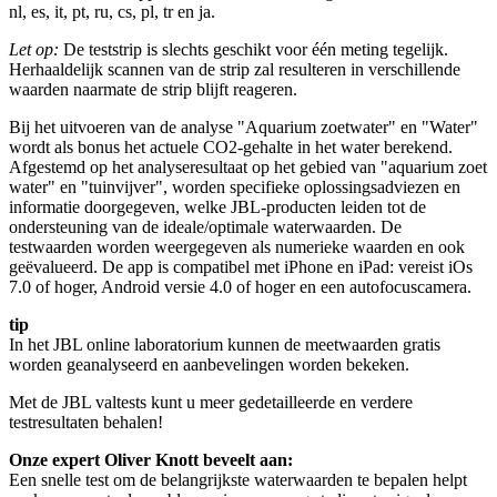
nl, es, it, pt, ru, cs, pl, tr en ja.
Let op:
De teststrip is slechts geschikt voor één meting tegelijk.
Herhaaldelijk scannen van de strip zal resulteren in verschillende
waarden naarmate de strip blijft reageren.
Bij het uitvoeren van de analyse "Aquarium zoetwater" en "Water"
wordt als bonus het actuele CO2-gehalte in het water berekend.
Afgestemd op het analyseresultaat op het gebied van "aquarium zoet
water" en "tuinvijver", worden specifieke oplossingsadviezen en
informatie doorgegeven, welke JBL-producten leiden tot de
ondersteuning van de ideale/optimale waterwaarden. De
testwaarden worden weergegeven als numerieke waarden en ook
geëvalueerd. De app is compatibel met iPhone en iPad: vereist iOs
7.0 of hoger, Android versie 4.0 of hoger en een autofocuscamera.
tip
In het JBL online laboratorium kunnen de meetwaarden gratis
worden geanalyseerd en aanbevelingen worden bekeken.
Met de JBL valtests kunt u meer gedetailleerde en verdere
testresultaten behalen!
Onze expert Oliver Knott beveelt aan:
Een snelle test om de belangrijkste waterwaarden te bepalen helpt