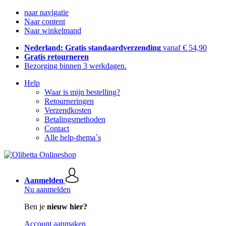
naar navigatie
Naar content
Naar winkelmand
Nederland: Gratis standaardverzending
vanaf € 54,90
Gratis retourneren
Bezorging binnen 3 werkdagen.
Help
Waar is mijn bestelling?
Retourneringen
Verzendkosten
Betalingsmethoden
Contact
Alle help-thema`s
Aanmelden
Nu aanmelden
Ben je
nieuw hier?
Account aanmaken