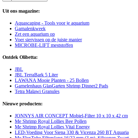
Uit ons magazine:
Aquascaping - Tools voor je aquarium
Garnalenkweek
Zet een aquarium op
Voer siervissen op de juiste manier
MICROBE-LIFT meststoffen
Ontdek Olibetta:
JBL
JBL TerraBark 5 Liter
LAWANA Mooie Planten - 25 Bollen
Garnelenhaus GlasGarten Shrimp Dinner2 Pads
Tetra Malawi Granules
Nieuwe producten:
JONNYS AIR CONCEPT Mobiel-Filter 10 x 10 x 42 cm
Me Shrimp Royal Lollies Bee Pollen
Me Shrimp Royal Lollies Vital Energy
LED-Voeding Voor Siena 330 & Vicenza 260 BT Aquaria
Me FlexTube Filterslang 16/22 mm (3 m), Siliconen Zwart