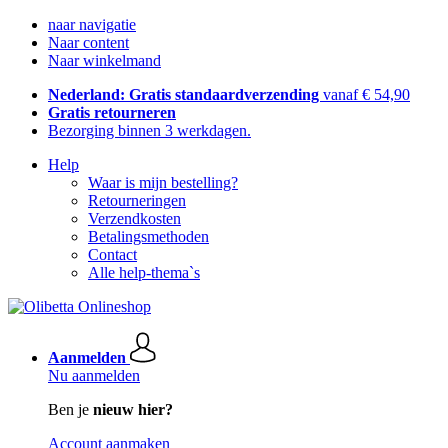
naar navigatie
Naar content
Naar winkelmand
Nederland: Gratis standaardverzending
vanaf € 54,90
Gratis retourneren
Bezorging binnen 3 werkdagen.
Help
Waar is mijn bestelling?
Retourneringen
Verzendkosten
Betalingsmethoden
Contact
Alle help-thema`s
Aanmelden
Nu aanmelden
Ben je
nieuw hier?
Account aanmaken